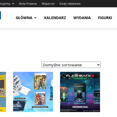
onujemy
Nota Prawna
Wsparcie
Kody rabatowe
Grywalnie.pl
GŁÓWNA
KALENDARZ
WYDANIA
FIGURKI
–
Świątynia
Graczy,
Kolekcjonujemy