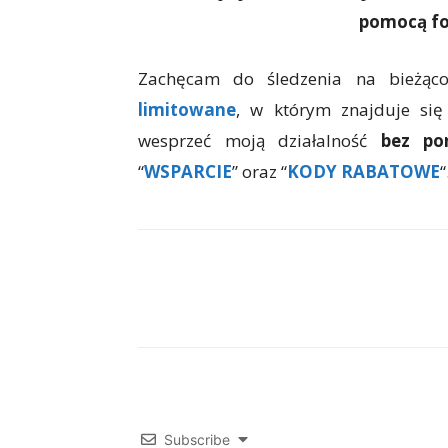
nowych graczy szukających szybkiej, w
Brakuje jakiś informacji? Zauważ
pomocą fo
Zachęcam do śledzenia na bieżąc
limitowane
, w którym znajduje się
wesprzeć moją działalność
bez po
“
WSPARCIE
” oraz “
KODY RABATOWE
“