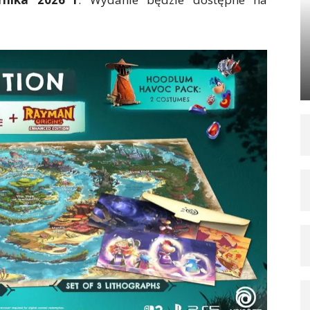
etold Launch Edition.
Premiera wydania
ernika
2026 r
. Wydanie będzie dostępne na