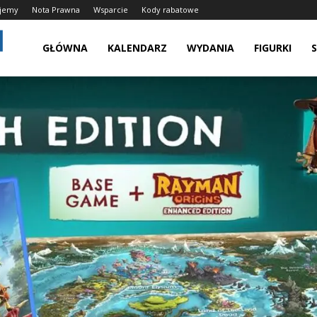
onujemy
Nota Prawna
Wsparcie
Kody rabatowe
Grywalnie.pl
GŁÓWNA
KALENDARZ
WYDANIA
FIGURKI
–
Świątynia
Graczy,
Kolekcjonujemy