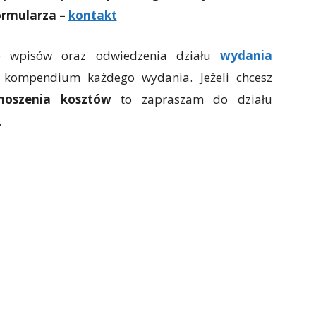
idowiskowej rozrywki.
yłeś oferty w sklepach? Zgłoś wszystko za
rmularza –
kontakt
o wpisów oraz odwiedzenia działu
wydania
 kompendium każdego wydania. Jeżeli chcesz
noszenia kosztów
to zapraszam do działu
.