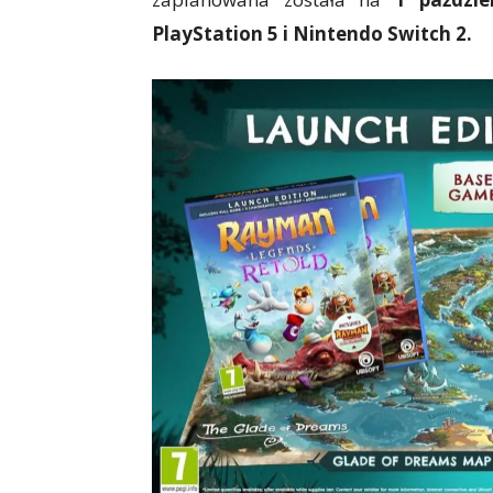
Przed Wami
Rayman Legends R
zaplanowana została na
1 paździ
PlayStation 5 i Nintendo Switch 2.