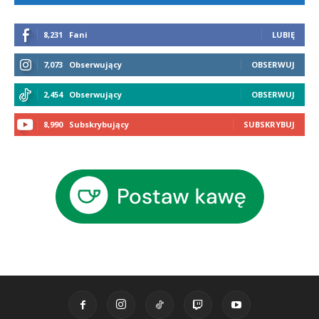
8,231
Fani
LUBIĘ
7,073
Obserwujący
OBSERWUJ
2,454
Obserwujący
OBSERWUJ
8,990
Subskrybujący
SUBSKRYBUJ