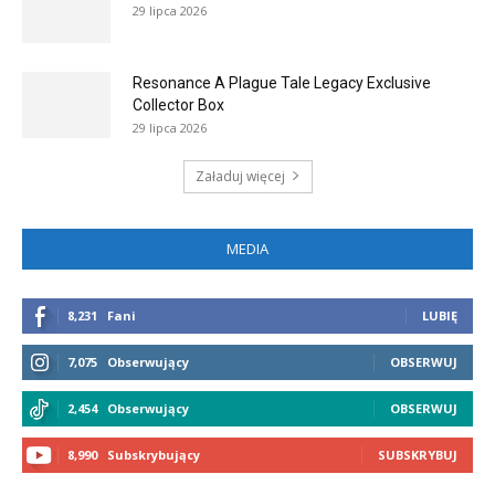
29 lipca 2026
Resonance A Plague Tale Legacy Exclusive
Collector Box
29 lipca 2026
Załaduj więcej
MEDIA
8,231
Fani
LUBIĘ
7,075
Obserwujący
OBSERWUJ
2,454
Obserwujący
OBSERWUJ
8,990
Subskrybujący
SUBSKRYBUJ