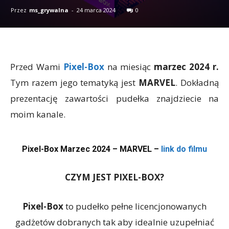
Przez
ms_grywalna
-
24 marca 2024
0
Przed Wami
Pixel-Box
na miesiąc
marzec 2024 r.
Tym razem jego tematyką jest
MARVEL
. Dokładną
prezentację zawartości pudełka znajdziecie na
moim kanale.
Pixel-Box Marzec 2024 – MARVEL –
link do filmu
CZYM JEST PIXEL-BOX?
Pixel-Box
to pudełko pełne licencjonowanych
gadżetów dobranych tak aby idealnie uzupełniać