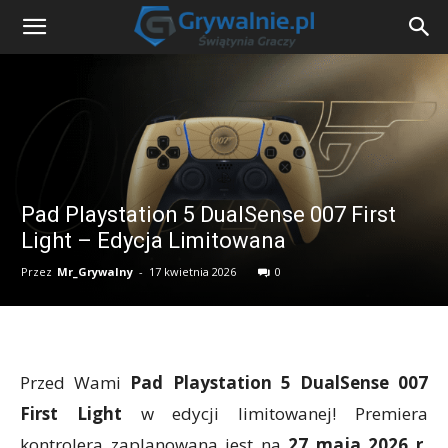
Pad Playstation 5 DualSense 007 First
Light – Edycja Limitowana
Przez
Mr_Grywalny
-
17 kwietnia 2026
0
Przed Wami
Pad Playstation 5 DualSense 007
First Light
w edycji limitowanej! Premiera
kontrolera zaplanowana jest na
27 maja 2026 r.