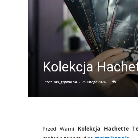
Kolekcja Hache
Przez
ms_grywalna
-
25 lutego 2024
0
Przed Wami
Kolekcja Hachette T