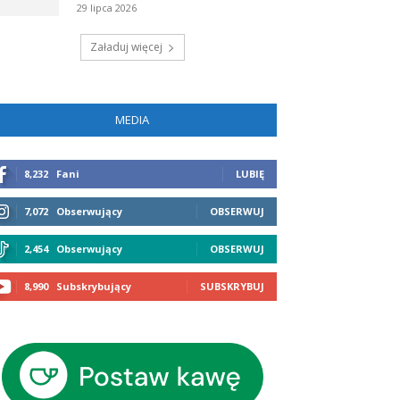
29 lipca 2026
Załaduj więcej
MEDIA
8,232
Fani
LUBIĘ
7,072
Obserwujący
OBSERWUJ
2,454
Obserwujący
OBSERWUJ
8,990
Subskrybujący
SUBSKRYBUJ