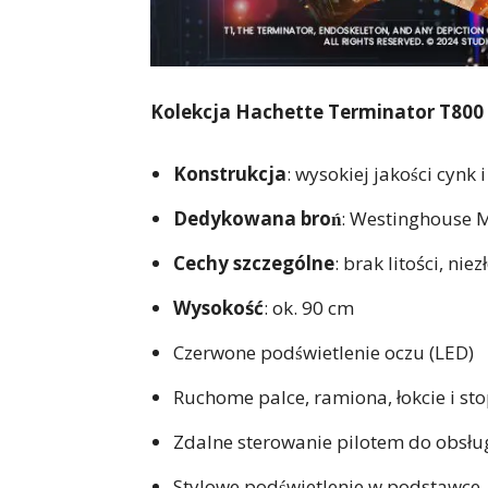
Kolekcja Hachette Terminator T800 
Konstrukcja
:
wysokiej jakości cynk
Dedykowana broń
:
Westinghouse 
Cechy szczególne
:
brak litości, nie
Wysokość
: ok.
90
cm
Czerwone podświetlenie
oczu (LED)
Ruchome
palce, ramiona, łokcie i st
Zdalne sterowanie
pilotem do obsług
Stylowe podświetlenie
w podstawce