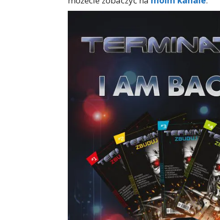
możecie zobaczyć na
moim kanale
.