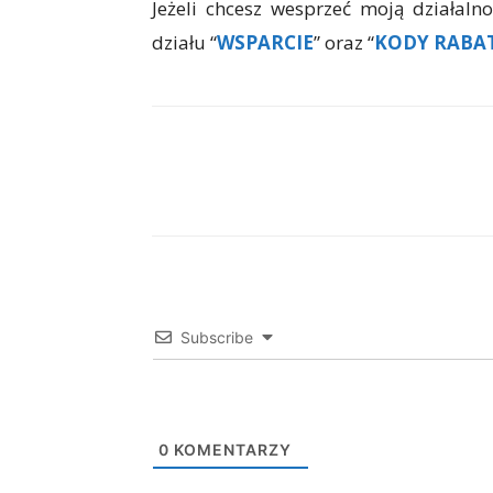
Jeżeli chcesz wesprzeć moją działaln
działu “
WSPARCIE
” oraz “
KODY RABA
Facebook
X
WhatsAp
Subscribe
0
KOMENTARZY