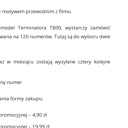
z
motywem
przewodnim z filmu
y model Terminatora T800, wystarczy zamówić
owana na 120 numerów. Tutaj są do wyboru dwie
z w miesiącu zostają wysyłane cztery kolejne
ejny numer
ania formy zakupu:
romocyjnej – 4,90 zł
romocyjnej – 19,99 zł