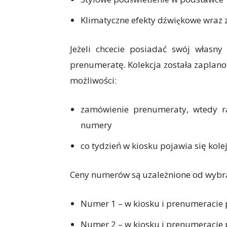
Klimatyczne
efekty dźwiękowe wraz 
Jeżeli chcecie posiadać swój własn
prenumeratę. Kolekcja została zaplan
możliwości:
zamówienie prenumeraty, wtedy ra
numery
co tydzień w kiosku pojawia się kol
Ceny numerów są uzależnione od wybr
Numer 1 – w kiosku i prenumeracie p
Numer 2 – w kiosku i prenumeracie p