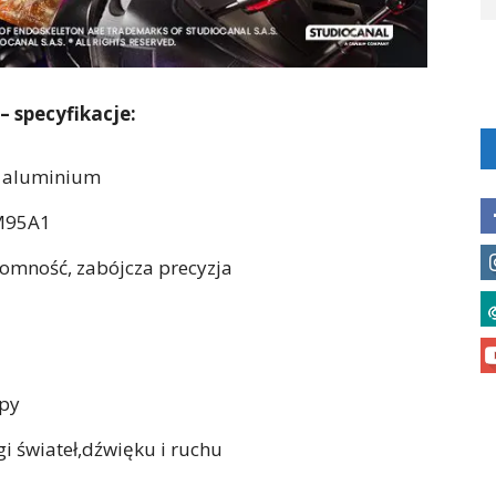
– specyfikacje:
 i aluminium
M95A1
złomność, zabójcza precyzja
opy
i świateł,dźwięku i ruchu