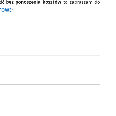
ość
bez ponoszenia kosztów
to zapraszam do
TOWE
“.
p
Email
Copy URL