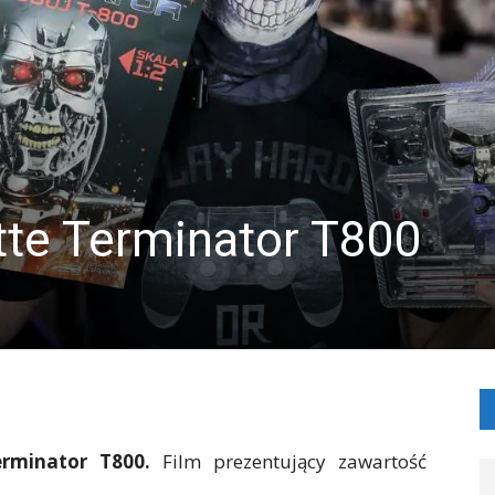
tte Terminator T800
erminator T800.
Film prezentujący zawartość