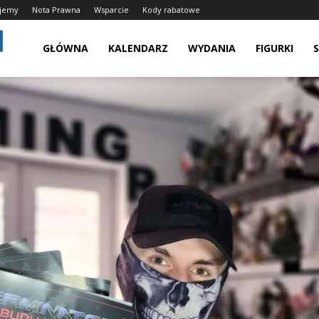
ujemy
Nota Prawna
Wsparcie
Kody rabatowe
Grywalnie.pl
GŁÓWNA
KALENDARZ
WYDANIA
FIGURKI
–
Świątynia
Graczy,
Kolekcjonujemy