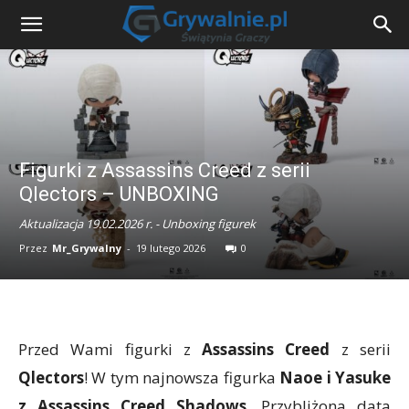
Figurki z Assassins Creed z serii
Qlectors – UNBOXING
Aktualizacja 19.02.2026 r. - Unboxing figurek
Przez
Mr_Grywalny
-
19 lutego 2026
0
Przed Wami figurki z
Assassins Creed
z serii
Qlectors
! W tym najnowsza figurka
Naoe i Yasuke
z Assassins Creed Shadows
. Przybliżona data