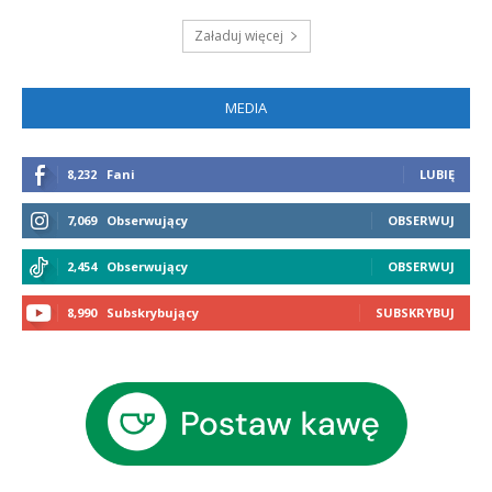
Załaduj więcej
MEDIA
8,232
Fani
LUBIĘ
7,069
Obserwujący
OBSERWUJ
2,454
Obserwujący
OBSERWUJ
8,990
Subskrybujący
SUBSKRYBUJ