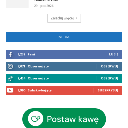
29 lipca 2026
Załaduj więcej
MEDIA
8,232
Fani
LUBIĘ
7,071
Obserwujący
OBSERWUJ
2,454
Obserwujący
OBSERWUJ
8,990
Subskrybujący
SUBSKRYBUJ