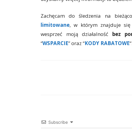
Zachęcam do śledzenia na bieżąc
limitowane
, w którym znajduje się
wesprzeć moją działalność
bez po
“
WSPARCIE
” oraz “
KODY RABATOWE
“
Facebook
X
WhatsAp
Subscribe