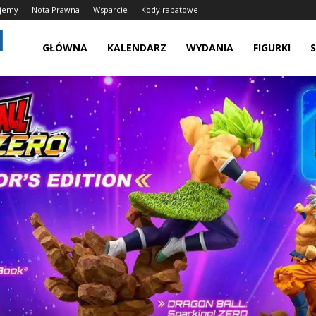
ujemy
Nota Prawna
Wsparcie
Kody rabatowe
Grywalnie.pl
GŁÓWNA
KALENDARZ
WYDANIA
FIGURKI
–
Świątynia
Graczy,
Kolekcjonujemy