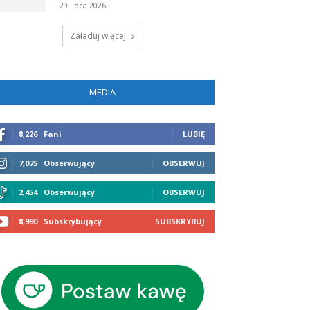
29 lipca 2026
Załaduj więcej
MEDIA
8,226
Fani
LUBIĘ
7,075
Obserwujący
OBSERWUJ
2,454
Obserwujący
OBSERWUJ
8,990
Subskrybujący
SUBSKRYBUJ