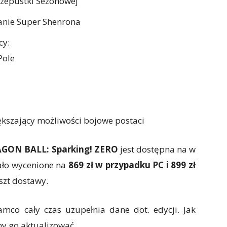
zepustki Sezonowej
anie Super Shenrona
cy:
Pole
ększający możliwości bojowe postaci
AGON BALL: Sparking! ZERO
jest dostępna na w
ało wycenione na
869 zł w przypadku PC i 899 zł
szt dostawy.
co cały czas uzupełnia dane dot. edycji. Jak
y go aktualizować.