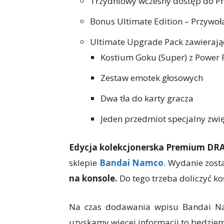
Trzydniowy wczesny dostęp do Pr
Bonus Ultimate Edition – Przywoł
Ultimate Upgrade Pack zawierają
Kostium Goku (Super) z Power 
Zestaw emotek głosowych
Dwa tła do karty gracza
Jeden przedmiot specjalny zwi
Edycja kolekcjonerska Premium DR
sklepie
Bandai Namco
. Wydanie zost
na konsole.
Do tego trzeba doliczyć ko
Na czas dodawania wpisu Bandai Nam
uzyskamy więcej informacji to będziem