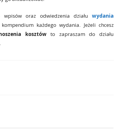
o wpisów oraz odwiedzenia działu
wydania
 kompendium każdego wydania. Jeżeli chcesz
noszenia kosztów
to zapraszam do działu
.
p
Email
Copy URL