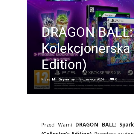
DRAGON BALL: 
Kolekcjonerska 
Edition)
Przez
Mr_Grywalny
-
8 czerwca 2024
0
Przed Wami
DRAGON BALL: Sparki
(Collector’s Edition)
. Premiera wydan