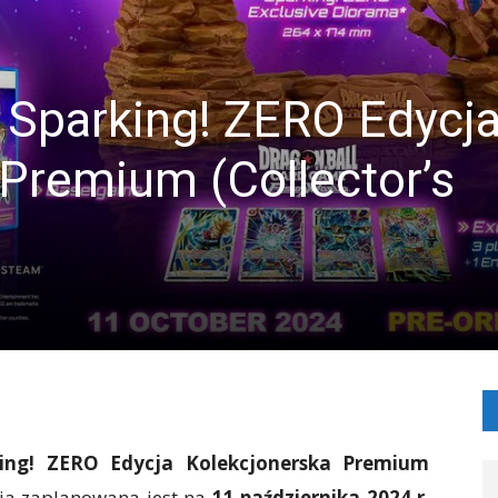
Sparking! ZERO Edycj
Premium (Collector’s
ng! ZERO Edycja Kolekcjonerska Premium
ia zaplanowana jest na
11 października 2024 r
.