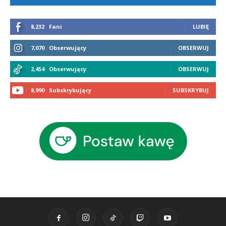
8,232
Fani
LUBIĘ
7,070
Obserwujący
OBSERWUJ
2,454
Obserwujący
OBSERWUJ
8,990
Subskrybujący
SUBSKRYBUJ