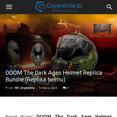
DOOM The Dark Ages Helmet Replica
Bundle (Replika hełmu)
Przez
Mr_Grywalny
-
5 marca 2025
0
Przed Wami
DOOM The Dark Ages Helmet