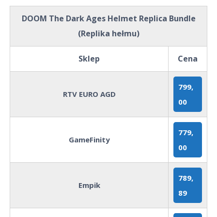
DOOM The Dark Ages Helmet Replica Bundle
(Replika hełmu)
Sklep
Cena
799,
RTV EURO AGD
00
779,
GameFinity
00
789,
Empik
89