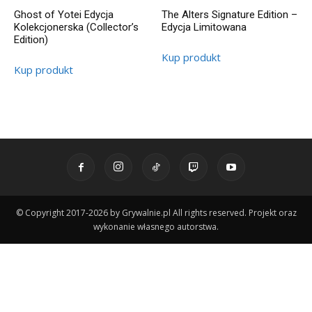
Ghost of Yotei Edycja
The Alters Signature Edition –
Kolekcjonerska (Collector’s
Edycja Limitowana
Edition)
Kup produkt
Kup produkt
© Copyright 2017-2026 by Grywalnie.pl All rights reserved. Projekt oraz
wykonanie własnego autorstwa.