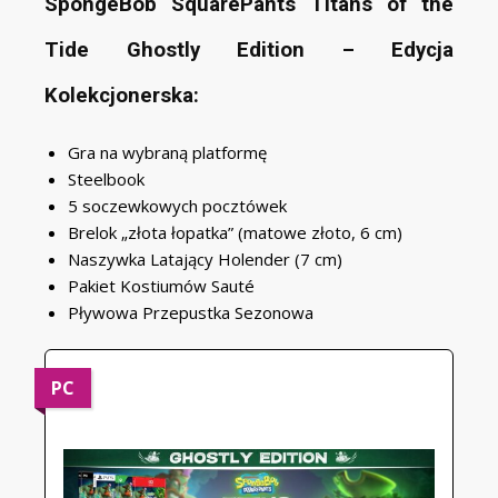
SpongeBob SquarePants Titans of the
Tide Ghostly Edition – Edycja
Kolekcjonerska:
Gra na wybraną platformę
Steelbook
5 soczewkowych pocztówek
Brelok „złota łopatka” (matowe złoto, 6 cm)
Naszywka Latający Holender (7 cm)
Pakiet Kostiumów Sauté
Pływowa Przepustka Sezonowa
PC