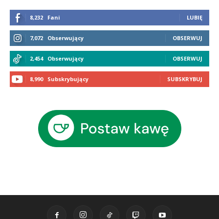
8,232
Fani
LUBIĘ
7,072
Obserwujący
OBSERWUJ
2,454
Obserwujący
OBSERWUJ
8,990
Subskrybujący
SUBSKRYBUJ