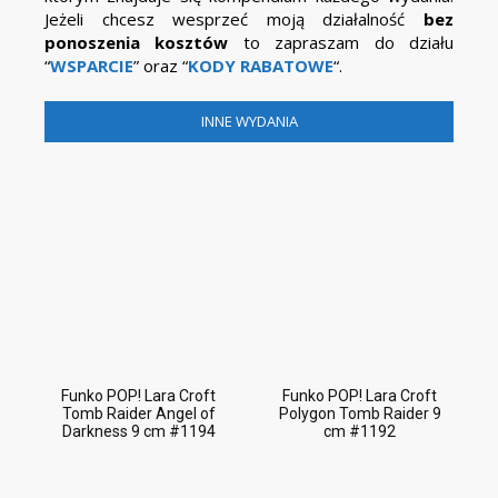
Jeżeli chcesz wesprzeć moją działalność
bez
ponoszenia kosztów
to zapraszam do działu
“
WSPARCIE
” oraz “
KODY RABATOWE
“.
INNE WYDANIA
Funko POP! Lara Croft
Funko POP! Lara Croft
Tomb Raider Angel of
Polygon Tomb Raider 9
Darkness 9 cm #1194
cm #1192