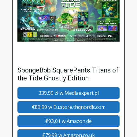
SpongeBob SquarePants Titans of
the Tide Ghostly Edition
339,99 zł w Mediaexpert.pl
€89,99 w Eu.store.thqnordic.com
€93,01 w Amazon.de
£79.99 w Amazon.co.uk