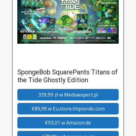
SpongeBob SquarePants Titans of
the Tide Ghostly Edition
339,99 zł w Mediaexpert.pl
€89,99 w Eu.store.thqnordic.com
€93,01 w Amazon.de