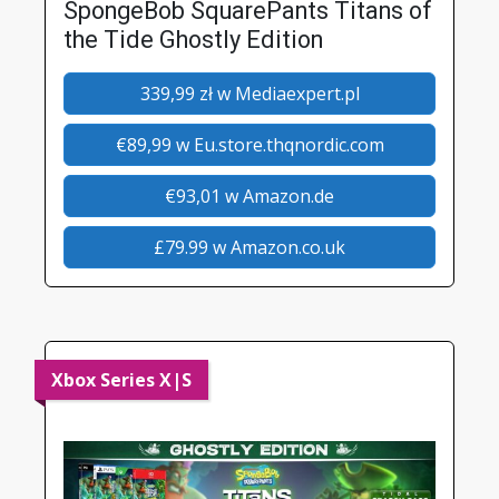
SpongeBob SquarePants Titans of
the Tide Ghostly Edition
339,99 zł w Mediaexpert.pl
€89,99 w Eu.store.thqnordic.com
€93,01 w Amazon.de
£79.99 w Amazon.co.uk
Xbox Series X|S