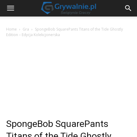
Home
Gra
SpongeBob SquarePants Titans of the Tide Ghostly
Edition – Edycja Kolekcjonerska
SpongeBob SquarePants
Titans of the Tide Ghostly