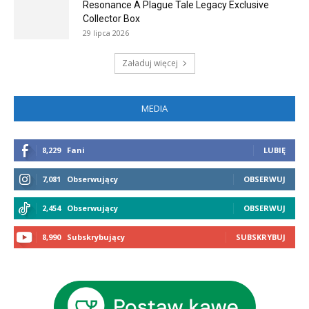
Resonance A Plague Tale Legacy Exclusive
Collector Box
29 lipca 2026
Załaduj więcej
MEDIA
8,229
Fani
LUBIĘ
7,081
Obserwujący
OBSERWUJ
2,454
Obserwujący
OBSERWUJ
8,990
Subskrybujący
SUBSKRYBUJ