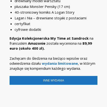
drewniany model warsztatu
pluszaka Monster Pensky (17 cm)
40-stronicowy komiks A Logan Story
Lagan i Nia – drewniane stojaki z postaciami
certyfikat
cyfrowe dodatki
Edycja Kolekcjonerska My Time at Sandrock
na
francuskim
Amazonie
została wyceniona na
89,99
euro (około 400 zł).
Zachęcam do śledzenia na bieżąco wpisów oraz
odwiedzenia działu
wydania limitowane
, w którym
znajduje się kompendium każdego wydania.
INNE WYDANIA