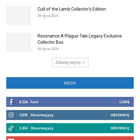
Cult of the Lamb Collector’s Edition
29 lipca 2026
Resonance A Plague Tale Legacy Exclusive
Collector Box
29 lipca 2026
Załaduj więcej
MEDIA
8,226
Fani
LUBIĘ
7,075
Obserwujący
OBSERWUJ
2,454
Obserwujący
OBSERWUJ