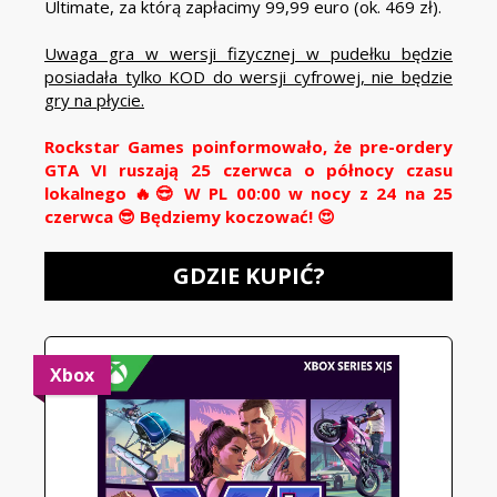
Ultimate, za którą zapłacimy 99,99 euro (ok. 469 zł).
Uwaga gra w wersji fizycznej w pudełku będzie
posiadała tylko KOD do wersji cyfrowej, nie będzie
gry na płycie.
Rockstar Games poinformowało, że pre-ordery
GTA VI ruszają 25 czerwca o północy czasu
lokalnego 🔥😎 W PL 00:00 w nocy z 24 na 25
czerwca 😎 Będziemy koczować! 😍
GDZIE KUPIĆ?
Xbox