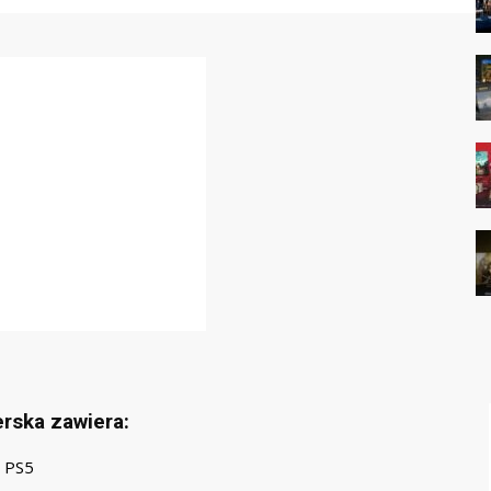
erska zawiera:
a PS5