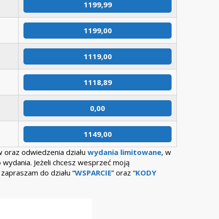
1199,99
1199,00
1119,00
1118,89
0,00
1149,00
w oraz odwiedzenia działu
wydania limitowane
, w
 wydania. Jeżeli chcesz wesprzeć moją
 zapraszam do działu “
WSPARCIE
” oraz “
KODY