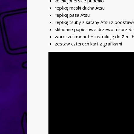
kolekcjonerskie pudełko
replikę maski ducha Atsu
replikę pasa Atsu
replikę tsuby z katany Atsu z podstaw
składane papierowe drzewo miłorzęb
woreczek monet + instrukcję do Zeni H
zestaw czterech kart z grafikami