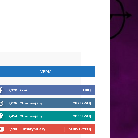
MEDIA
8,228
Fani
LUBIĘ
7,076
Obserwujący
OBSERWUJ
2,454
Obserwujący
OBSERWUJ
8,990
Subskrybujący
SUBSKRYBUJ