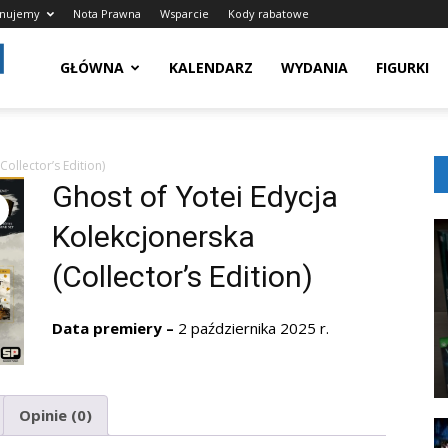
onujemy
Nota Prawna
Wsparcie
Kody rabatowe
Grywalnie.pl
GŁÓWNA
KALENDARZ
WYDANIA
FIGURKI
–
ollector’s Edition)
Ghost of Yotei Edycja
Świątynia
Kolekcjonerska
(Collector’s Edition)
Graczy,
Data premiery –
2 października 2025 r.
Kolekcjonujemy
Opinie (0)