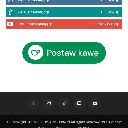
2,454
Obserwujący
OBSERWUJ
8,990
Subskrybujący
SUBSKRYBUJ
© Copyright 2017-2026 by Grywalnie.pl All rights reserved. Projekt oraz
wykonanie własnego autorstwa.