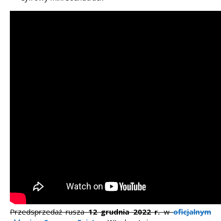
Przedsprzedaż rusza
12 grudnia 2022 r.
w
oficjalnym