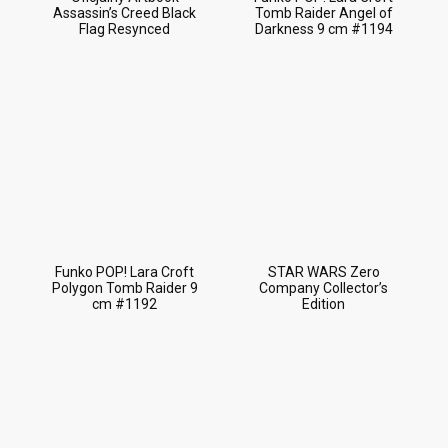
Assassin’s Creed Black
Tomb Raider Angel of
Flag Resynced
Darkness 9 cm #1194
Funko POP! Lara Croft
STAR WARS Zero
Polygon Tomb Raider 9
Company Collector’s
cm #1192
Edition