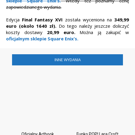
sklepie Squar
e
Enix’s.
Wtedy też poznamy cenę
zapowiedzianego wydania.
Edycja
Final Fantasy XVI
została wyceniona na
349,99
euro (około 1640 zł).
Do tego należy jeszcze doliczyć
koszty dostawy
20,99 euro.
Można ją zakupić w
oficjalnym sklepie Squar
e
Enix’s.
INNE WYDANIA
Oficjalny Artbook
Funko POP! Lara Croft