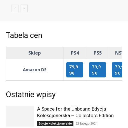
Tabela cen
Sklep
PS4
PS5
NSW
79,9
79,9
79,9
Amazon DE
9
€
9
€
9
€
Ostatnie wpisy
A Space for the Unbound Edycja
Kolekcjonerska – Collectors Edition
22 lutego 2024
Edycje Kolekcjonerskie