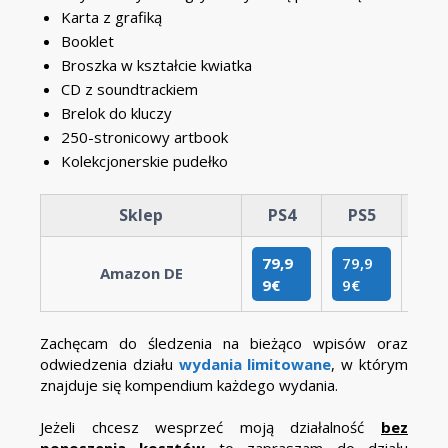
Karta z grafiką
Booklet
Broszka w kształcie kwiatka
CD z soundtrackiem
Brelok do kluczy
250-stronicowy artbook
Kolekcjonerskie pudełko
Sklep
PS4
PS5
NS
79,9
79,9
79,
Amazon DE
9
€
9
€
9
€
Zachęcam do śledzenia na bieżąco wpisów oraz
odwiedzenia działu
wydania limitowane
, w którym
znajduje się kompendium każdego wydania.
Jeżeli chcesz wesprzeć moją działalność
bez