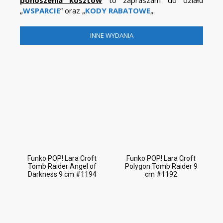
ponoszenia kosztów
to zapraszam do działu
„
WSPARCIE
” oraz „
KODY RABATOWE
„.
INNE WYDANIA
Funko POP! Lara Croft
Funko POP! Lara Croft
Tomb Raider Angel of
Polygon Tomb Raider 9
Darkness 9 cm #1194
cm #1192