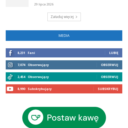
29 lipca 2026
Załaduj więcej
MEDIA
8,231
Fani
LUBIĘ
7,074
Obserwujący
OBSERWUJ
2,454
Obserwujący
OBSERWUJ
8,990
Subskrybujący
SUBSKRYBUJ