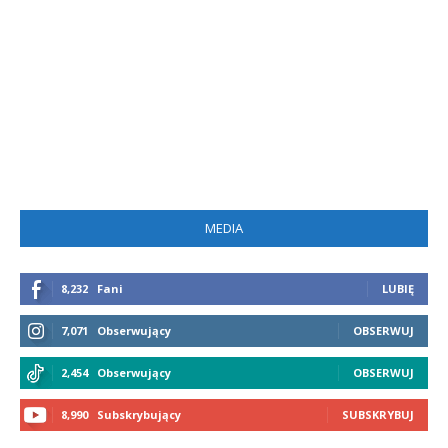
MEDIA
8,232
Fani
LUBIĘ
7,071
Obserwujący
OBSERWUJ
2,454
Obserwujący
OBSERWUJ
8,990
Subskrybujący
SUBSKRYBUJ