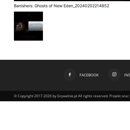
Banishers: Ghosts of New Eden_20240202214852
FACEBOOK
IN
© Copyright 2017-2026 by Grywalnie.pl All rights reserved. Projekt ora