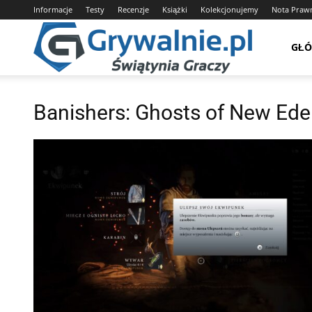
Informacje
Testy
Recenzje
Książki
Kolekcjonujemy
Nota Praw
Grywalnie.pl
GŁ
–
Banishers: Ghosts of New E
Świątynia
Graczy,
Kolekcjonuj